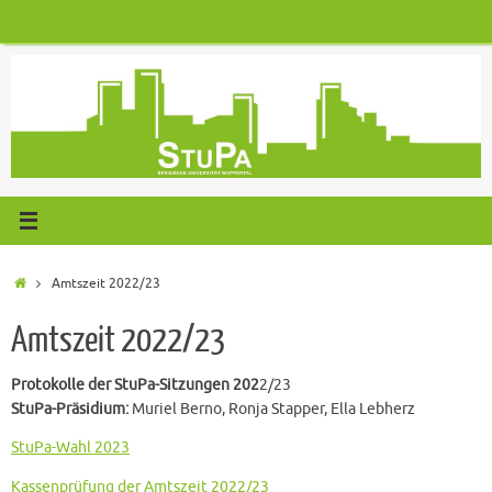
Zum
Inhalt
springen
Start
Amtszeit 2022/23
Amtszeit 2022/23
Protokolle der StuPa-Sitzungen 202
2/23
StuPa-Präsidium:
Muriel Berno, Ronja Stapper, Ella Lebherz
StuPa-Wahl 2023
Kassenprüfung der Amtszeit 2022/23