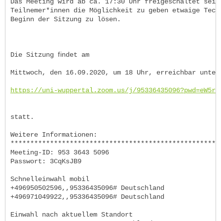
Das Meeting wird ab ca. 17:30 Uhr freigeschaltet sein
Teilnemer*innen die Möglichkeit zu geben etwaige Tech
Beginn der Sitzung zu lösen.
Die Sitzung ﬁndet am
Mittwoch, den 16.09.2020, um 18 Uhr, erreichbar unter
https://uni-wuppertal.zoom.us/j/95336435096?pwd=eW5rZ
statt.
Weitere Informationen:
*****************************************************
Meeting-ID: 953 3643 5096
Passwort: 3CqKsJB9
Schnelleinwahl mobil
+496950502596,,95336435096# Deutschland
+496971049922,,95336435096# Deutschland
Einwahl nach aktuellem Standort