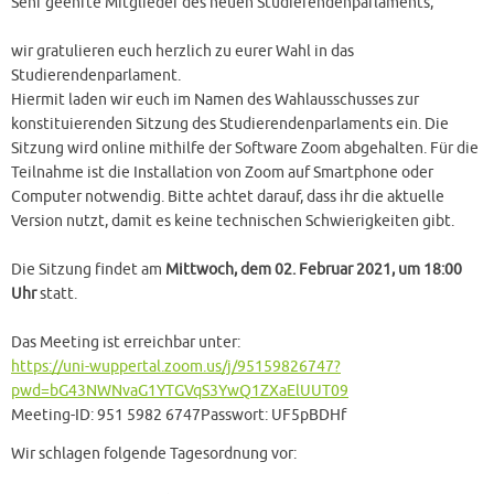
Sehr geehrte Mitglieder des neuen Studierendenparlaments,
wir gratulieren euch herzlich zu eurer Wahl in das
Studierendenparlament.
Hiermit laden wir euch im Namen des Wahlausschusses zur
konstituierenden Sitzung des Studierendenparlaments ein. Die
Sitzung wird online mithilfe der Software Zoom abgehalten. Für die
Teilnahme ist die Installation von Zoom auf Smartphone oder
Computer notwendig. Bitte achtet darauf, dass ihr die aktuelle
Version nutzt, damit es keine technischen Schwierigkeiten gibt.
Die Sitzung findet am
Mittwoch, dem 02. Februar 2021, um 18:00
Uhr
statt.
Das Meeting ist erreichbar unter:
https://uni-wuppertal.zoom.us/j/95159826747?
pwd=bG43NWNvaG1YTGVqS3YwQ1ZXaElUUT09
Meeting-ID: 951 5982 6747Passwort: UF5pBDHf
Wir schlagen folgende Tagesordnung vor: