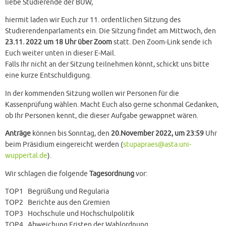
liebe Studierende der BUW,
hiermit laden wir Euch zur 11. ordentlichen Sitzung des
Studierendenparlaments ein. Die Sitzung findet am Mittwoch, den
23.11. 2022 um 18 Uhr über Zoom
statt. Den Zoom-Link sende ich
Euch weiter unten in dieser E-Mail.
Falls Ihr nicht an der Sitzung teilnehmen könnt, schickt uns bitte
eine kurze Entschuldigung.
In der kommenden Sitzung wollen wir Personen für die
Kassenprüfung wählen. Macht Euch also gerne schonmal Gedanken,
ob Ihr Personen kennt, die dieser Aufgabe gewappnet wären.
Anträge
können bis Sonntag, den
20.November 2022, um 23:59
Uhr
beim Präsidium eingereicht werden (
stupapraes@asta.uni-
wuppertal.de
).
Wir schlagen die folgende
Tagesordnung
vor:
TOP1 Begrüßung und Regularia
TOP2 Berichte aus den Gremien
TOP3 Hochschule und Hochschulpolitik
TOP4 Abweichung Fristen der Wahlordnung