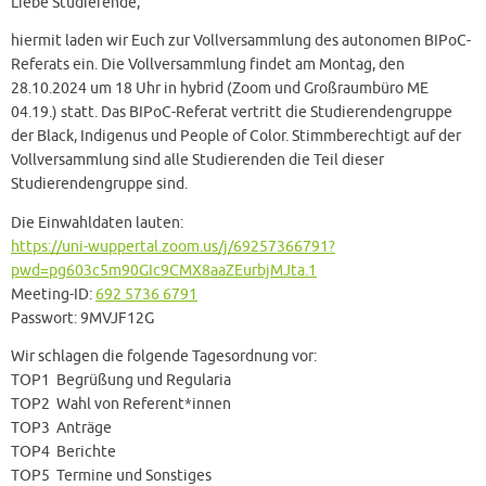
Liebe Studierende,
hiermit laden wir Euch zur Vollversammlung des autonomen BIPoC-
Referats ein. Die Vollversammlung findet am Montag, den
28.10.2024 um 18 Uhr in hybrid (Zoom und Großraumbüro ME
04.19.) statt. Das BIPoC-Referat vertritt die Studierendengruppe
der Black, Indigenus und People of Color. Stimmberechtigt auf der
Vollversammlung sind alle Studierenden die Teil dieser
Studierendengruppe sind.
Die Einwahldaten lauten:
https://uni-wuppertal.zoom.us/j/69257366791?
pwd=pg603c5m90GIc9CMX8aaZEurbjMJta.1
Meeting-ID:
692 5736 6791
Passwort: 9MVJF12G
Wir schlagen die folgende Tagesordnung vor:
TOP1 Begrüßung und Regularia
TOP2 Wahl von Referent*innen
TOP3 Anträge
TOP4 Berichte
TOP5 Termine und Sonstiges