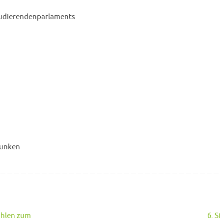
tudierendenparlaments
Funken
hlen zum
6. 