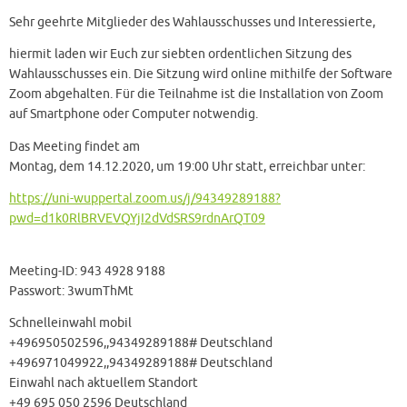
Sehr geehrte Mitglieder des Wahlausschusses und Interessierte,
hiermit laden wir Euch zur siebten ordentlichen Sitzung des
Wahlausschusses ein. Die Sitzung wird online mithilfe der Software
Zoom abgehalten. Für die Teilnahme ist die Installation von Zoom
auf Smartphone oder Computer notwendig.
Das Meeting ﬁndet am
Montag, dem 14.12.2020, um 19:00 Uhr statt, erreichbar unter:
https://uni-wuppertal.zoom.us/j/94349289188?
pwd=d1k0RlBRVEVQYjI2dVdSRS9rdnArQT09
Meeting-ID: 943 4928 9188
Passwort: 3wumThMt
Schnelleinwahl mobil
+496950502596,,94349289188# Deutschland
+496971049922,,94349289188# Deutschland
Einwahl nach aktuellem Standort
+49 695 050 2596 Deutschland