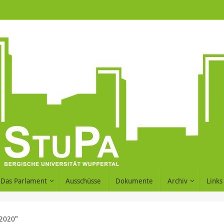
Das Parlament
Ausschüsse
Dokumente
Archiv
Links
 2020"