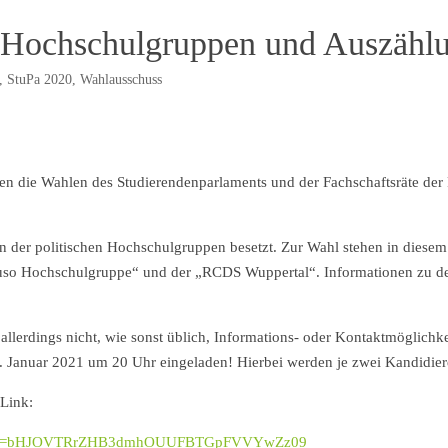
 Hochschulgruppen und Auszählu
,
StuPa 2020
,
Wahlausschuss
 die Wahlen des Studierendenparlaments und der Fachschaftsräte der Faku
 der politischen Hochschulgruppen besetzt. Zur Wahl stehen in diesem 
 „Juso Hochschulgruppe“ und der „RCDS Wuppertal“. Informationen zu de
 allerdings nicht, wie sonst üblich, Informations- oder Kontaktmöglichk
. Januar 2021 um 20 Uhr eingeladen! Hierbei werden je zwei Kandidieren
 Link:
609?pwd=bHJOVTRrZHB3dmhOUUFBTGpFVVYwZz09