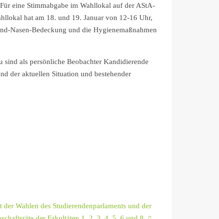
 Für eine Stimmabgabe im Wahllokal auf der AStA-
hllokal hat am 18. und 19. Januar von 12-16 Uhr,
zur Mund-Nasen-Bedeckung und die Hygienemaßnahmen
zu sind als persönliche Beobachter Kandidierende
und der aktuellen Situation und bestehender
t der Wahlen des Studierendenparlaments und der
schaftsräte der Fakultäten 1, 2, 3, 4, 5, 6 und 8