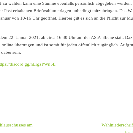
f zu wählen kann eine Stimme ebenfalls persönlich abgegeben werden.
r Post erhaltenen Briefwahlunterlagen unbedingt mitzubringen. Das Wa
anuar von 10-16 Uhr geöffnet. Hierbei gilt es sich an die Pflicht 
 dem 22. Januar 2021, ab circa 16:30 Uhr auf der AStA-Ebene statt. Da
online übertragen und ist somit für jeden öffentlich zugänglich. Aufgr
 dabei sein.
ttps://discord.gg/nErgzPWn5E
ahlausschusses am
Wahlniederschrif
Fach